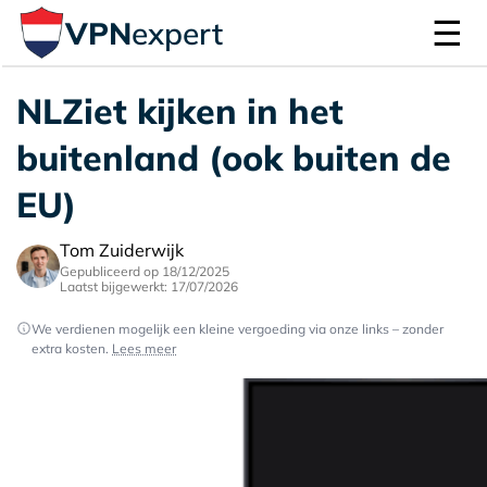
☰
VPN
expert
NLZiet kijken in het
buitenland (ook buiten de
EU)
Tom Zuiderwijk
Gepubliceerd op 18/12/2025
Laatst bijgewerkt: 17/07/2026
We verdienen mogelijk een kleine vergoeding via onze links – zonder
extra kosten.
Lees meer