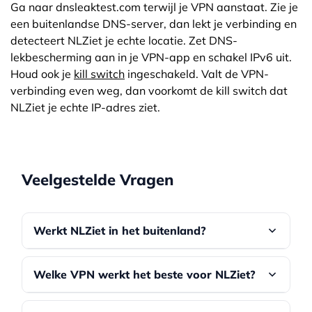
Ga naar dnsleaktest.com terwijl je VPN aanstaat. Zie je
een buitenlandse DNS-server, dan lekt je verbinding en
detecteert NLZiet je echte locatie. Zet DNS-
lekbescherming aan in je VPN-app en schakel IPv6 uit.
Houd ook je
kill switch
ingeschakeld. Valt de VPN-
verbinding even weg, dan voorkomt de kill switch dat
NLZiet je echte IP-adres ziet.
Veelgestelde Vragen
Werkt NLZiet in het buitenland?
Ja, NLZiet werkt in heel de Europese Unie. Je
Welke VPN werkt het beste voor NLZiet?
kunt je favoriete programma’s gewoon blijven
kijken in landen zoals Spanje, Frankrijk, Italië of
NordVPN werkte in onze tests het