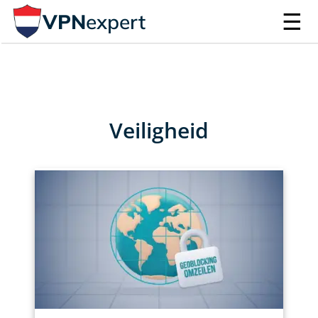
☰
VPN
expert
Veiligheid