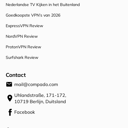
Nederlandse TV Kijken in het Buitenland
Goedkoopste VPN’s van 2026
ExpressVPN Review
NordVPN Review
ProtonVPN Review
Surfshark Review
Contact
email
mail@compado.com
Uhlandstraße, 171-172,
location_on
10719 Berlijn, Duitsland
Facebook