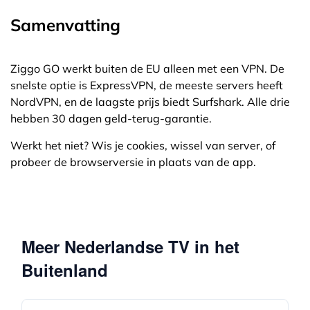
(bijv. GL.iNet Beryl) of gebruik je laptop als
Samenvatting
VPN-hotspot. Verbind zowel je telefoon als
Chromecast met dat netwerk, dan werkt
casten. Geldt ook voor AirPlay naar Apple TV.
Ziggo GO werkt buiten de EU alleen met een VPN. De
snelste optie is ExpressVPN, de meeste servers heeft
NordVPN, en de laagste prijs biedt Surfshark. Alle drie
hebben 30 dagen geld-terug-garantie.
Werkt het niet? Wis je cookies, wissel van server, of
probeer de browserversie in plaats van de app.
Meer Nederlandse TV in het
Buitenland