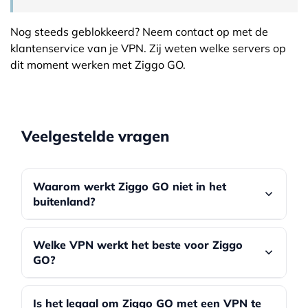
Nog steeds geblokkeerd? Neem contact op met de
klantenservice van je VPN. Zij weten welke servers op
dit moment werken met Ziggo GO.
Veelgestelde vragen
Waarom werkt Ziggo GO niet in het
buitenland?
Ziggo GO is door licentiebeperkingen alleen
Welke VPN werkt het beste voor Ziggo
beschikbaar binnen de EU en EER. Buiten deze
GO?
regio blokkeert de dienst toegang op basis van
je IP-adres en krijg je een foutmelding dat de
Wij raden
ExpressVPN
en
NordVPN
aan. Deze
content niet beschikbaar is in jouw regio.
Is het legaal om Ziggo GO met een VPN te