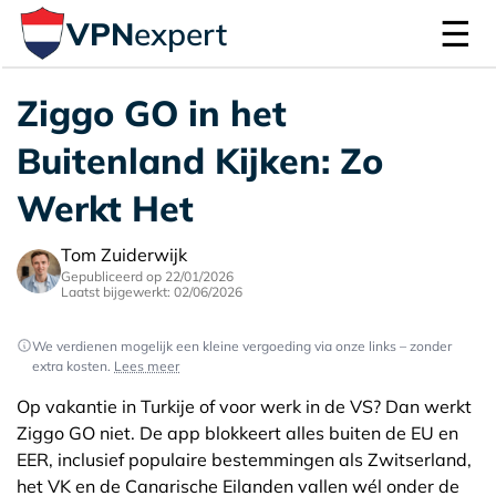
☰
VPN
expert
Ziggo GO in het
Buitenland Kijken: Zo
Werkt Het
Tom Zuiderwijk
Gepubliceerd op 22/01/2026
Laatst bijgewerkt: 02/06/2026
We verdienen mogelijk een kleine vergoeding via onze links – zonder
extra kosten.
Lees meer
Op vakantie in Turkije of voor werk in de VS? Dan werkt
Ziggo GO niet. De app blokkeert alles buiten de EU en
EER, inclusief populaire bestemmingen als Zwitserland,
het VK en de Canarische Eilanden vallen wél onder de