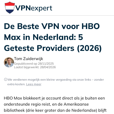
VPN
expert
De Beste VPN voor HBO
Max in Nederland: 5
Geteste Providers (2026)
Tom Zuiderwijk
Gepubliceerd op 28/11/2025
Laatst bijgewerkt: 28/04/2026
We verdienen mogelijk een kleine vergoeding via onze links – zonder
extra kosten.
Lees meer
HBO Max blokkeert je account direct als je buiten een
ondersteunde regio reist, en de Amerikaanse
bibliotheek (drie keer groter dan de Nederlandse) blijft