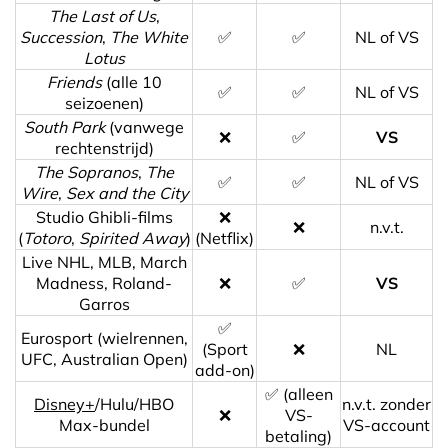
The Last of Us
,
Succession
,
The White
✅
✅
NL of VS
Lotus
Friends
(alle 10
✅
✅
NL of VS
seizoenen)
South Park
(vanwege
❌
✅
VS
rechtenstrijd)
The Sopranos
,
The
✅
✅
NL of VS
Wire
,
Sex and the City
Studio Ghibli-films
❌
❌
n.v.t.
(
Totoro
,
Spirited Away
)
(Netflix)
Live NHL, MLB, March
Madness, Roland-
❌
✅
VS
Garros
✅
Eurosport (wielrennen,
(Sport
❌
NL
UFC, Australian Open)
add-on)
✅ (alleen
Disney+
/Hulu/HBO
n.v.t. zonder
❌
VS-
Max-bundel
VS-account
betaling)