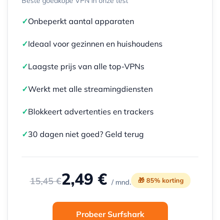
Beste goedkope VPN in onze test
✓
Onbeperkt aantal apparaten
✓
Ideaal voor gezinnen en huishoudens
✓
Laagste prijs van alle top-VPNs
✓
Werkt met alle streamingdiensten
✓
Blokkeert advertenties en trackers
✓
30 dagen niet goed? Geld terug
2,49 €
15,45 €
🎁 85% korting
/ mnd.
Probeer Surfshark