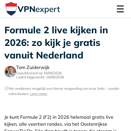
☰
VPN
expert
Formule 2 live kijken in
2026: zo kijk je gratis
vanuit Nederland
Tom Zuiderwijk
Gepubliceerd op 16/06/2026
Laatst bijgewerkt: 16/06/2026
We verdienen mogelijk een kleine vergoeding via onze links – zonder
extra kosten.
Lees meer
Je kunt Formule 2 (F2) in 2026 helemaal gratis live
kijken, alle veertien rondes, via het Oostenrijkse
ServusTV On. Eén ding houdt je tegen: die stream is