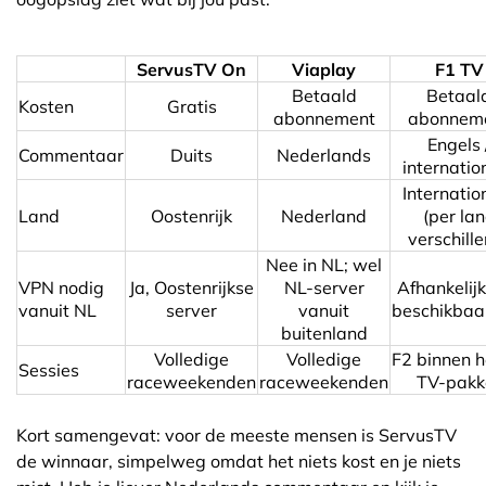
ServusTV On
Viaplay
F1 TV
Betaald
Betaal
Kosten
Gratis
abonnement
abonnem
Engels 
Commentaar
Duits
Nederlands
internatio
Internatio
Land
Oostenrijk
Nederland
(per la
verschill
Nee in NL; wel
VPN nodig
Ja, Oostenrijkse
NL-server
Afhankelij
vanuit NL
server
vanuit
beschikbaa
buitenland
Volledige
Volledige
F2 binnen h
Sessies
raceweekenden
raceweekenden
TV-pakk
Kort samengevat: voor de meeste mensen is ServusTV
de winnaar, simpelweg omdat het niets kost en je niets