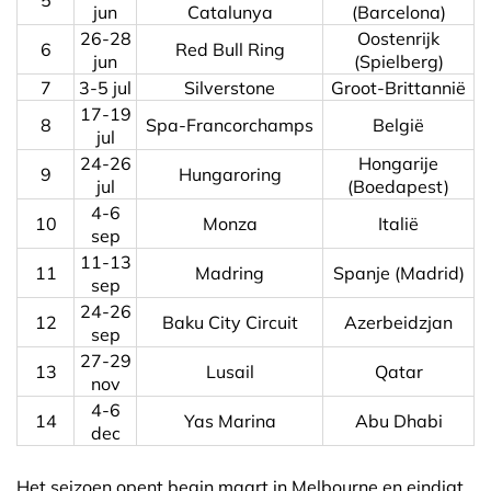
jun
Catalunya
(Barcelona)
26-28
Oostenrijk
6
Red Bull Ring
jun
(Spielberg)
7
3-5 jul
Silverstone
Groot-Brittannië
17-19
8
Spa-Francorchamps
België
jul
24-26
Hongarije
9
Hungaroring
jul
(Boedapest)
4-6
10
Monza
Italië
sep
11-13
11
Madring
Spanje (Madrid)
sep
24-26
12
Baku City Circuit
Azerbeidzjan
sep
27-29
13
Lusail
Qatar
nov
4-6
14
Yas Marina
Abu Dhabi
dec
Het seizoen opent begin maart in Melbourne en eindigt