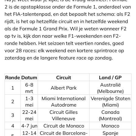
2 is de opstapklasse onder de Formule 1, onderdeel van
het FIA-talentenpad, en dat bepaalt het schema: als F2
rijdt, is het op hetzelfde circuit en in hetzelfde weekend
als de Formule 1 Grand Prix. Wil je weten wanneer F2
op tv is, kijk dan naar welke F1-weekenden een F2-
ronde hebben. Het seizoen telt veertien rondes, goed
voor 28 races: elk weekend een kortere sprintrace op
zaterdag en de langere feature race op zondag.
Ronde
Datum
Circuit
Land / GP
6-8
Australië
1
Albert Park
mrt
(Melbourne)
1-3
Miami International
Verenigde Staten
2
mei
Autodrome
(Miami)
22-24
Circuit Gilles
Canada
3
mei
Villeneuve
(Montreal)
4
4-7 jun
Circuit de Monaco
Monaco
12-14
Circuit de Barcelona-
Spanje
5