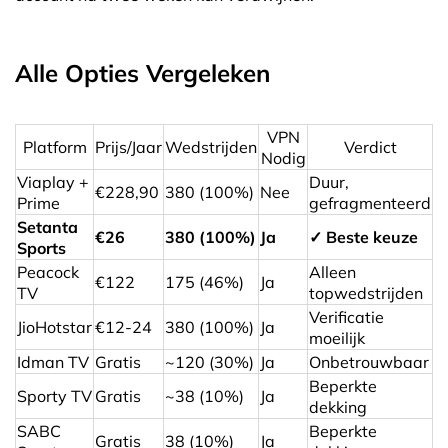
Alle Opties Vergeleken
VPN
Platform
Prijs/Jaar
Wedstrijden
Verdict
Nodig
Viaplay +
Duur,
€228,90
380 (100%)
Nee
Prime
gefragmenteerd
Setanta
€26
380 (100%)
Ja
✓ Beste keuze
Sports
Peacock
Alleen
€122
175 (46%)
Ja
TV
topwedstrijden
Verificatie
JioHotstar
€12-24
380 (100%)
Ja
moeilijk
Idman TV
Gratis
~120 (30%)
Ja
Onbetrouwbaar
Beperkte
Sporty TV
Gratis
~38 (10%)
Ja
dekking
SABC
Beperkte
Gratis
38 (10%)
Ja