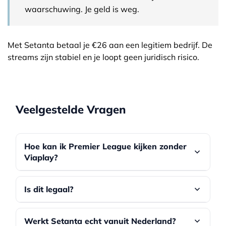
waarschuwing. Je geld is weg.
Met Setanta betaal je €26 aan een legitiem bedrijf. De
streams zijn stabiel en je loopt geen juridisch risico.
Veelgestelde Vragen
Hoe kan ik Premier League kijken zonder
Viaplay?
De kortste route: Setanta Sports uit Oekraïne
Is dit legaal?
(€26/jaar) met een VPN zoals NordVPN.
Verbind met een Oekraïense server en maak
Ja. VPNs zijn legaal in Nederland. Je betaalt
een account aan. Je hebt dan toegang tot alle
Werkt Setanta echt vanuit Nederland?