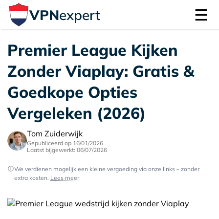
☰
VPN
expert
Premier League Kijken
Zonder Viaplay: Gratis &
Goedkope Opties
Vergeleken (2026)
Tom Zuiderwijk
Gepubliceerd op 16/01/2026
Laatst bijgewerkt: 06/07/2026
We verdienen mogelijk een kleine vergoeding via onze links – zonder
extra kosten.
Lees meer