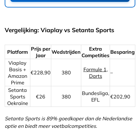
Vergelijking: Viaplay vs Setanta Sports
Prijs per
Extra
Platform
Wedstrijden
Besparing
Jaar
Competities
Viaplay
Basis +
Formule 1
,
€228,90
380
–
Amazon
Darts
Prime
Setanta
Bundesliga,
Sports
€26
380
€202,90
EFL
Oekraïne
Setanta Sports is 89% goedkoper dan de Nederlandse
optie en biedt meer voetbalcompetities.