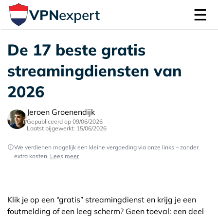
☰
VPN
expert
De 17 beste gratis
streamingdiensten van
2026
Jeroen Groenendijk
Gepubliceerd op 09/06/2026
Laatst bijgewerkt: 15/06/2026
We verdienen mogelijk een kleine vergoeding via onze links – zonder
extra kosten.
Lees meer
Klik je op een “gratis” streamingdienst en krijg je een
foutmelding of een leeg scherm? Geen toeval: een deel