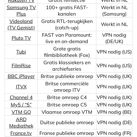
Samsung TV
100+ gratis FAST-
Werkt in NL
Plus
kanalen
(Samsung)
Videoland
Gratis RTL-terugkijken
Werkt in NL
(TV Gemist)
(catch-up)
FAST van Paramount:
VPN nodig
Pluto TV
live en on-demand
(DE/UK)
Grote gratis
Tubi
VPN nodig (US)
filmbibliotheek (Fox)
Gratis klassiekers en
FilmRise
VPN nodig (US)
archiefseries
BBC iPlayer
Britse publieke omroep
VPN nodig (UK)
Britse commerciële
ITVX
VPN nodig (UK)
omroep ITV
Channel 4
Britse omroep C4
VPN nodig (UK)
My5 / “5”
Britse omroep C5
VPN nodig (UK)
VTM GO
Vlaamse omroep VTM
VPN nodig (BE)
ARD
Duitse publieke omroep
VPN nodig (DE)
Mediathek
France.tv
Franse publieke omroep
VPN nodig (FR)